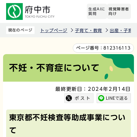
こ
生成AIに
視覚障害者
の
質問
向け
ペ
ー
現在のページ
トップページ
子育て・教育
出産・子育
ジ
の
本
ページ番号：
812316113
先
文
頭
こ
不妊・不育症について
で
こ
す
か
最終更新日：2024年2月14日
ら
東京都不妊検査等助成事業につい
て