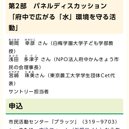
第2部 パネルディスカッション
「府中で広がる「水」環境を守る活
動」
あさおか
ゆきひこ
朝岡
幸彦
さん（白梅学園大学子ども学部教
授）
あさだ
たづこ
浅田
多津子
さん（NPO法人府中かんきょう市
民の会理事長）
みやざき
たまみ
宮崎
珠美
さん（東京農工大学学生団体Cet代
表）
サントリー担当者
申込
市民活動センター「プラッツ」（319－9703）