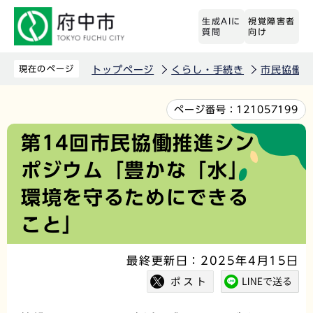
こ
生成AIに
視覚障害者
の
質問
向け
ペ
ー
現在のページ
トップページ
くらし・手続き
市民協働
ジ
の
本
ページ番号：
121057199
先
文
第14回市民協働推進シン
頭
こ
ポジウム「豊かな「水」
で
こ
す
か
環境を守るためにできる
ら
こと」
最終更新日：2025年4月15日