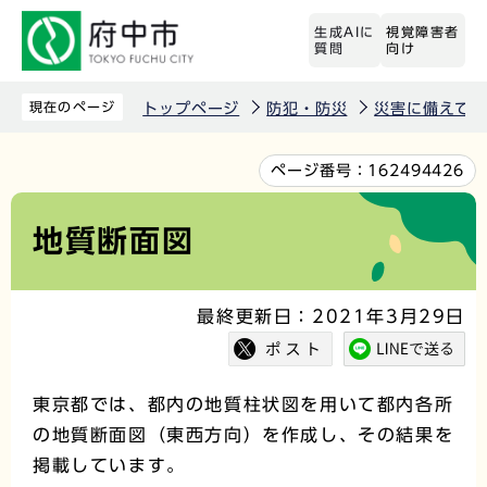
こ
生成AIに
視覚障害者
の
質問
向け
ペ
ー
現在のページ
トップページ
防犯・防災
災害に備えて
ジ
の
本
ページ番号：
162494426
先
文
頭
こ
地質断面図
で
こ
す
か
最終更新日：2021年3月29日
ら
東京都では、都内の地質柱状図を用いて都内各所
の地質断面図（東西方向）を作成し、その結果を
掲載しています。