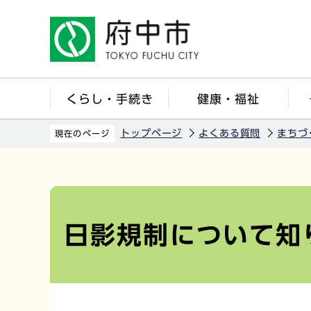
こ
の
ペ
ー
ジ
くらし・手続き
健康・福祉
の
先
トップページ
よくある質問
まちづ
現在のページ
頭
で
本
す
文
こ
日影規制について知
こ
か
ら