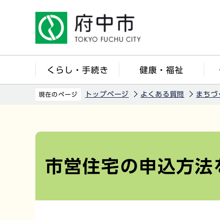
こ
の
ペ
ー
ジ
くらし・手続き
健康・福祉
の
先
トップページ
よくある質問
まちづ
現在のページ
頭
で
本
す
文
こ
市営住宅の申込方法
こ
か
ら