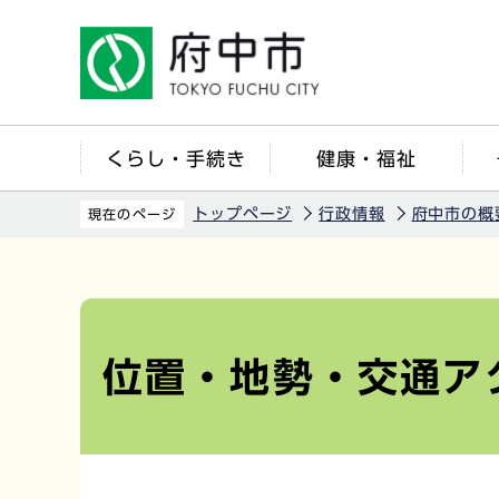
こ
の
ペ
ー
ジ
くらし・手続き
健康・福祉
の
先
トップページ
行政情報
府中市の概
現在のページ
頭
で
本
す
文
こ
位置・地勢・交通ア
こ
か
ら