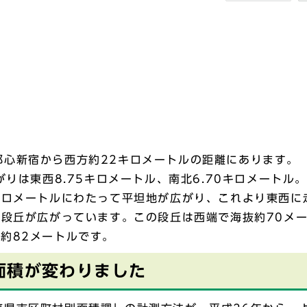
都心新宿から西方約22キロメートルの距離にあります。
がりは東西8.75キロメートル、南北6.70キロメートル。
キロメートルにわたって平坦地が広がり、これより東西に
川段丘が広がっています。この段丘は西端で海抜約70メ
約82メートルです。
面積が変わりました