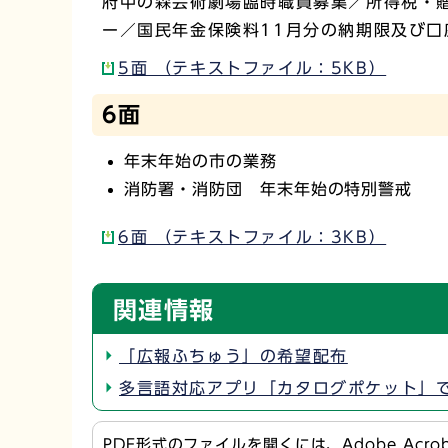
府中の森芸術劇場臨時職員募集／所得税・
ー／国民年金保険料11月分の納期限及び口
5面 （テキストファイル：5KB）
6面
年末年始の市の業務
消防署・消防団 年末年始の特別警戒
6面 （テキストファイル：3KB）
関連情報
「広報ふちゅう」の希望配布
多言語対応アプリ「カタログポケット」
PDF形式のファイルを開くには、Adobe Acr