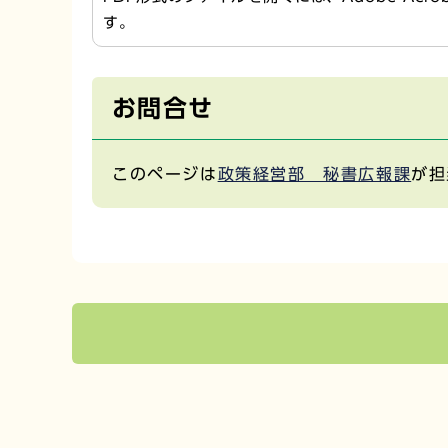
す。
お問合せ
このページは
政策経営部 秘書広報課
が担