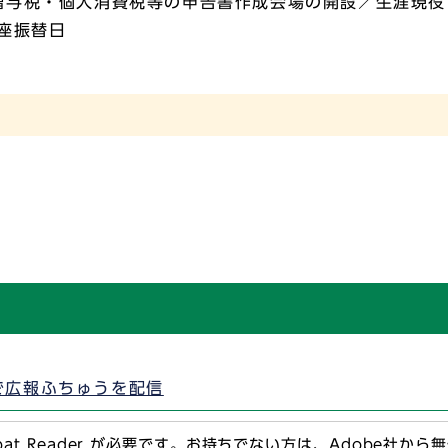
贈与税・個人消費税等の申告書作成会場の開設／生涯現役
座振替日
で広報ふちゅうを配信
obat Reader が必要です。お持ちでない方は、Adobe社か