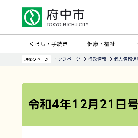
こ
の
ペ
ー
ジ
くらし・手続き
健康・福祉
の
先
トップページ
行政情報
個人情報保
現在のページ
頭
で
本
す
文
こ
令和4年12月21日
こ
か
ら