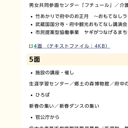
男女共同参画センター「フチュール」／介
竹あかりで府中のお正月 ～おもてなしラ
武蔵国国分寺・府中観光おもてなし講演会
市民提案型協働事業 ヤギがつなげるまち
4面 （テキストファイル：4KB）
5面
施設の講座・催し
生涯学習センター／郷土の森博物館／府中
ひろば
新春の集い／新春ダンスの集い
官公庁から