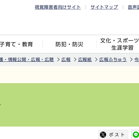
視覚障害者向けサイト
サイトマップ
音声
文化・スポー
子育て・教育
防犯・防災
生涯学習
護・情報公開・広報・広聴
広報
広報紙
広報ふちゅう
令
号