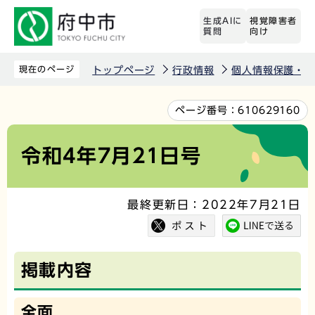
こ
生成AIに
視覚障害者
の
質問
向け
ペ
ー
現在のページ
トップページ
行政情報
個人情報保護・情
ジ
の
本
ページ番号：
610629160
先
文
頭
こ
令和4年7月21日号
で
こ
す
か
最終更新日：2022年7月21日
ら
掲載内容
全面