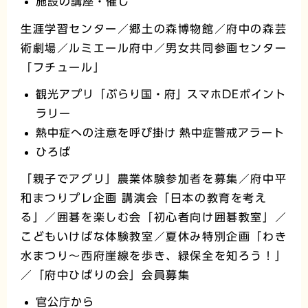
施設の講座・催し
生涯学習センター／郷土の森博物館／府中の森芸
術劇場／ルミエール府中／男女共同参画センター
「フチュール」
観光アプリ「ぶらり国・府」スマホDEポイント
ラリー
熱中症への注意を呼び掛け 熱中症警戒アラート
ひろば
「親子でアグリ」農業体験参加者を募集／府中平
和まつりプレ企画 講演会「日本の教育を考え
る」／囲碁を楽しむ会「初心者向け囲碁教室」／
こどもいけばな体験教室／夏休み特別企画「わき
水まつり～西府崖線を歩き、緑保全を知ろう！」
／「府中ひばりの会」会員募集
官公庁から