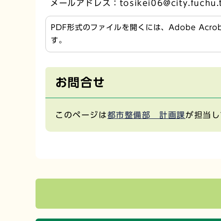
メールアドレス：tosikei06@city.fuchu.t
PDF形式のファイルを開くには、Adobe Acr
す。
お問合せ
このページは
都市整備部 計画課
が担当し