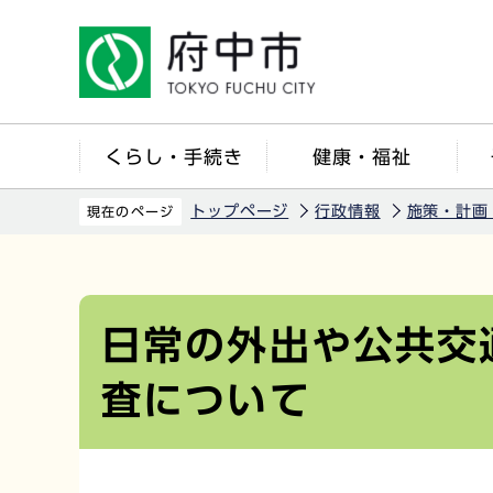
こ
の
ペ
ー
ジ
くらし・手続き
健康・福祉
の
先
トップページ
行政情報
施策・計画
現在のページ
頭
で
本
す
文
こ
日常の外出や公共交
こ
査について
か
ら