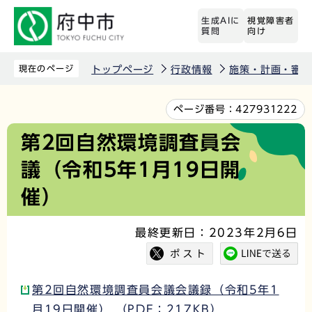
こ
生成AIに
視覚障害者
の
質問
向け
ペ
ー
現在のページ
トップページ
行政情報
施策・計画・審議
ジ
の
本
ページ番号：
427931222
先
文
第2回自然環境調査員会
頭
こ
議（令和5年1月19日開
で
こ
す
か
催）
ら
最終更新日：2023年2月6日
第2回自然環境調査員会議会議録（令和5年1
月19日開催） （PDF：217KB）