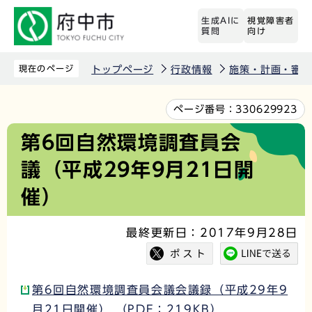
こ
生成AIに
視覚障害者
の
質問
向け
ペ
ー
現在のページ
トップページ
行政情報
施策・計画・審議
ジ
の
本
ページ番号：
330629923
先
文
第6回自然環境調査員会
頭
こ
議（平成29年9月21日開
で
こ
す
か
催）
ら
最終更新日：2017年9月28日
第6回自然環境調査員会議会議録（平成29年9
月21日開催） （PDF：219KB）