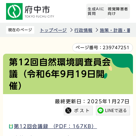
こ
生成AIに
視覚障害者
の
質問
向け
ペ
ー
現在のページ
トップページ
行政情報
施策・計画・審議
ジ
の
本
ページ番号：
239747251
先
文
第12回自然環境調査員会
頭
こ
議（令和6年9月19日開
で
こ
す
か
催）
ら
最終更新日：2025年1月27日
第12回会議録 （PDF：167KB）