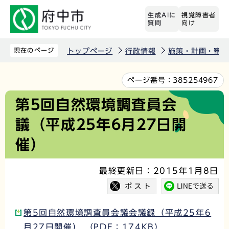
こ
生成AIに
視覚障害者
の
質問
向け
ペ
ー
現在のページ
トップページ
行政情報
施策・計画・審議
ジ
の
本
ページ番号：
385254967
先
文
第5回自然環境調査員会
頭
こ
議（平成25年6月27日開
で
こ
す
か
催）
ら
最終更新日：2015年1月8日
第5回自然環境調査員会議会議録（平成25年6
月27日開催） （PDF：174KB）