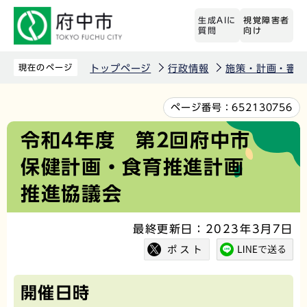
こ
生成AIに
視覚障害者
の
質問
向け
ペ
ー
現在のページ
トップページ
行政情報
施策・計画・審議
ジ
の
本
ページ番号：
652130756
先
文
令和4年度 第2回府中市
頭
こ
保健計画・食育推進計画
で
こ
す
か
推進協議会
ら
最終更新日：2023年3月7日
開催日時