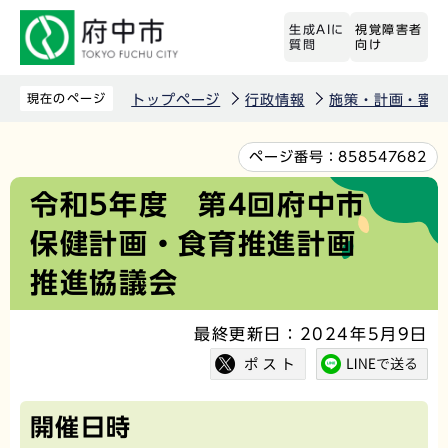
こ
生成AIに
視覚障害者
の
質問
向け
ペ
ー
現在のページ
トップページ
行政情報
施策・計画・審議
ジ
の
本
ページ番号：
858547682
先
文
令和5年度 第4回府中市
頭
こ
保健計画・食育推進計画
で
こ
す
か
推進協議会
ら
最終更新日：2024年5月9日
開催日時