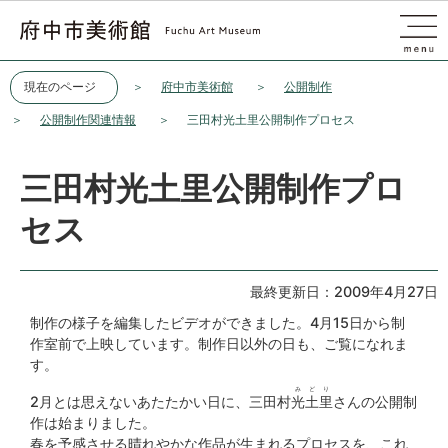
このページの本文へ移動
現在のページ
府中市美術館
公開制作
公開制作関連情報
三田村光土里公開制作プロセス
三田村光土里公開制作プロ
セス
最終更新日：2009年4月27日
制作の様子を編集したビデオができました。4月15日から制
作室前で上映しています。制作日以外の日も、ご覧になれま
す。
みどり
2月とは思えないあたたかい日に、三田村
光土里
さんの公開制
作は始まりました。
春を予感させる晴れやかな作品が生まれるプロセスを、これ