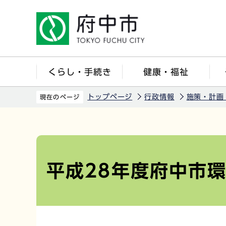
こ
の
ペ
ー
ジ
くらし・手続き
健康・福祉
の
先
トップページ
行政情報
施策・計画
現在のページ
頭
で
本
す
文
こ
平成28年度府中市
こ
か
ら