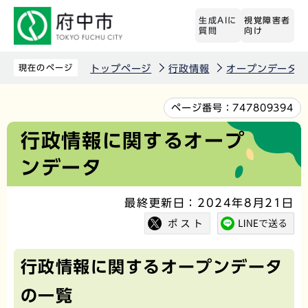
こ
生成AIに
視覚障害者
の
質問
向け
ペ
ー
現在のページ
トップページ
行政情報
オープンデータ
ジ
の
本
ページ番号：
747809394
先
文
行政情報に関するオープ
頭
こ
ンデータ
で
こ
す
か
最終更新日：2024年8月21日
ら
行政情報に関するオープンデータ
の一覧