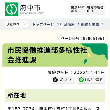
こ
生成AIに
視覚障害者
の
質問
向け
ペ
ー
現在のページ
トップページ
行政情報
組織と業務
市
ジ
の
本
ページ番号：
888651961
先
文
市民協働推進部多様性社
頭
こ
会推進課
で
こ
す
か
最終更新日：2022年4月1日
ら
所在地
〒183-0034 府中市住吉町1丁目84番地 ス