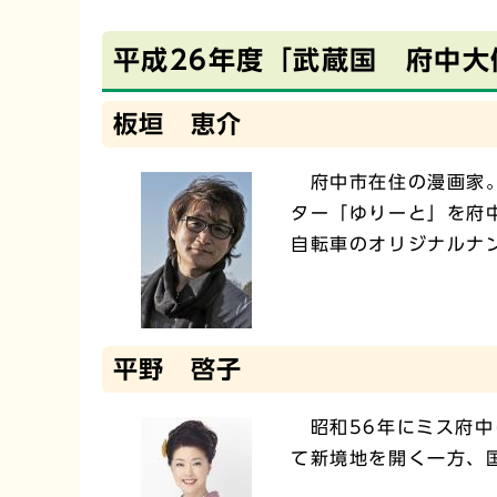
平成26年度「武蔵国 府中
板垣 恵介
府中市在住の漫画家。
ター「ゆりーと」を府
自転車のオリジナルナ
平野 啓子
昭和56年にミス府中
て新境地を開く一方、