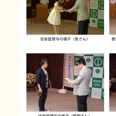
任命証授与の様子（安さん）
授