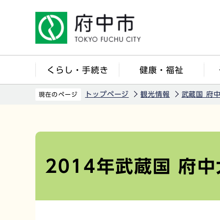
こ
の
ペ
ー
ジ
くらし・手続き
健康・福祉
の
先
トップページ
観光情報
武蔵国 府
現在のページ
頭
で
本
す
文
こ
2014年武蔵国 府
こ
か
ら