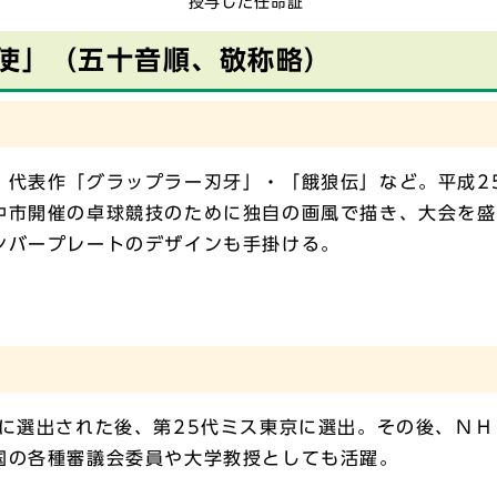
授与した任命証
大使」（五十音順、敬称略）
代表作「グラップラー刃牙」・「餓狼伝」など。平成25
中市開催の卓球競技のために独自の画風で描き、大会を盛
ンバープレートのデザインも手掛ける。
に選出された後、第25代ミス東京に選出。その後、ＮＨ
国の各種審議会委員や大学教授としても活躍。