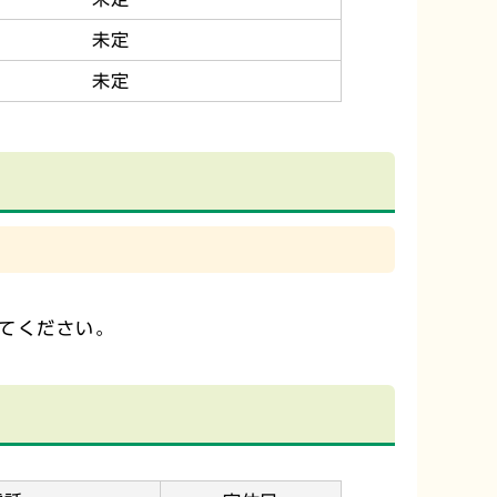
未定
未定
てください。