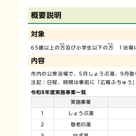
概要説明
対象
かた
かた
65歳以上の
方
及び小学生以下の
方
1浴場に
内容
市内の公衆浴場で、5月しょうぶ湯、9月敬
注記：日程、時間は事前に「広報ふちゅう
令和8年度実施事業一覧
実施事業
1
しょうぶ湯
2
敬老の湯
3
ゆず湯