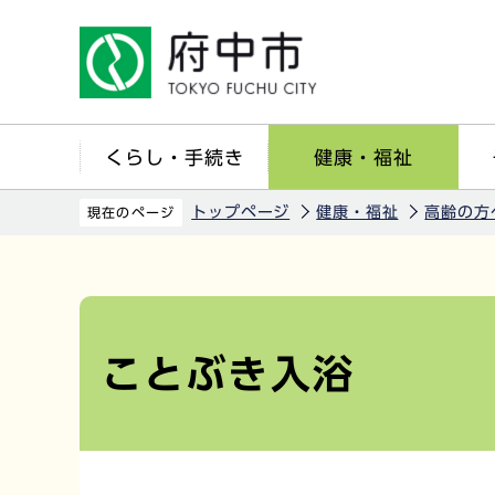
こ
の
ペ
ー
ジ
くらし・手続き
健康・福祉
の
先
トップページ
健康・福祉
高齢の方
現在のページ
頭
で
本
す
文
こ
ことぶき入浴
こ
か
ら