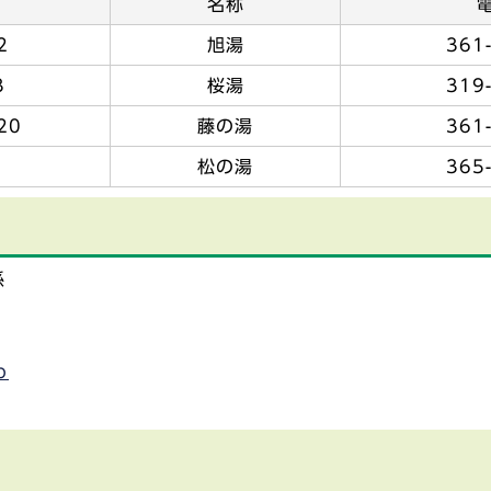
名称
2
旭湯
361
3
桜湯
319
20
藤の湯
361
松の湯
365
係
p