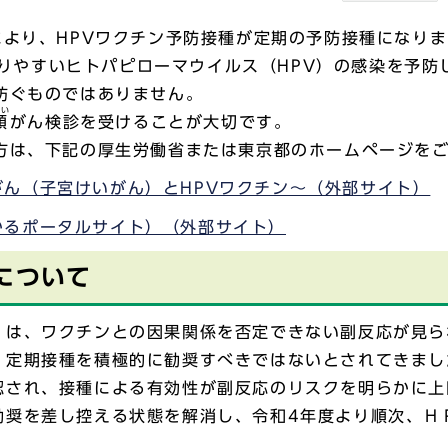
より、HPVワクチン予防接種が定期の予防接種になり
りやすいヒトパピローマウイルス（HPV）の感染を予防
防ぐものではありません。
けい
頸
がん検診を受けることが大切です。
方は、下記の厚生労働省または東京都のホームページを
ん（子宮けいがん）とHPVワクチン～（外部サイト）
かるポータルサイト）（外部サイト）
について
）は、ワクチンとの因果関係を否定できない副反応が見ら
、定期接種を積極的に勧奨すべきではないとされてきまし
され、接種による有効性が副反応のリスクを明らかに上回
勧奨を差し控える状態を解消し、令和4年度より順次、Ｈ