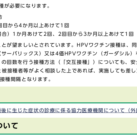
種が必要になります。
合
回目から4か月以上あけて1回
合）1か月あけて2回、2回目から3か月以上あけて1回
ことが望ましいとされています。HPVワクチン接種は、
（サーバリックス）又は4価HPVワクチン（ガーダシル
残りの回数を行う接種方法（「交互接種」）についても、
と被接種者等がよく相談した上であれば、実施しても差し
の接種間隔となります。
種後に生じた症状の診療に係る協力医療機関について（外
ついて