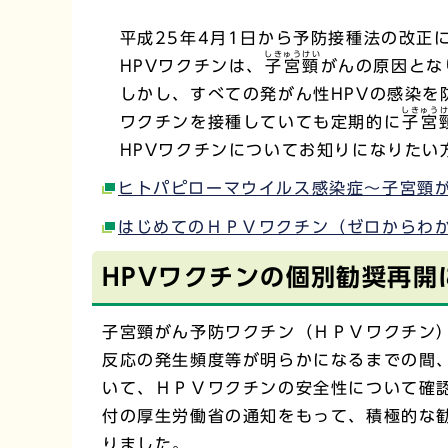
平成25年4月1日から予防接種法の改正に
しきゅうけい
HPVワクチンは、
子宮頸
がんの原因とな
しかし、すべての発がん性HPVの感染を
しきゅう
ワクチンを接種していても定期的に
子宮
HPVワクチンについてお知りになりたい
ヒトパピローマウイルス感染症～子宮頸が
はじめてのＨＰＶワクチン（ゼロからわ
HPVワクチンの個別勧奨再開
子宮頸がん予防ワクチン（ＨＰＶワクチン
反応の発生頻度等が明らかになるまでの間
いて、ＨＰＶワクチンの安全性について確認
付の厚生労働省の通知をもって、積極的な
りました。