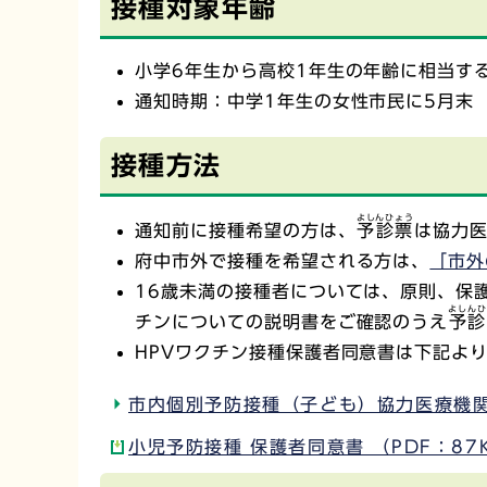
接種対象年齢
小学6年生から高校1年生の年齢に相当す
通知時期：中学1年生の女性市民に5月末
接種方法
よしんひょう
通知前に接種希望の方は、
予診票
は協力
府中市外で接種を希望される方は、
「市外
16歳未満の接種者については、原則、保
よしん
チンについての説明書をご確認のうえ
予診
HPVワクチン接種保護者同意書は下記よ
市内個別予防接種（子ども）協力医療機
小児予防接種 保護者同意書 （PDF：87