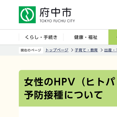
こ
の
ペ
ー
ジ
くらし・手続き
健康・福祉
の
先
トップページ
子育て・教育
出産・
現在のページ
頭
で
本
す
文
こ
女性のHPV（ヒト
こ
予防接種について
か
ら