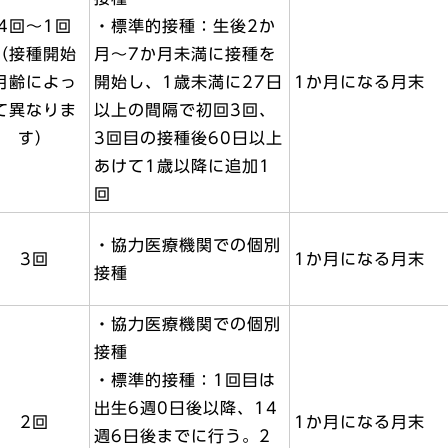
4回～1回
・標準的接種：生後2か
（接種開始
月～7か月未満に接種を
月齢によっ
開始し、1歳未満に27日
1か月になる月末
て異なりま
以上の間隔で初回3回、
す）
3回目の接種後60日以上
あけて1歳以降に追加1
回
・協力医療機関での個別
3回
1か月になる月末
接種
・協力医療機関での個別
接種
・標準的接種：1回目は
出生6週0日後以降、14
2回
1か月になる月末
週6日後までに行う。2