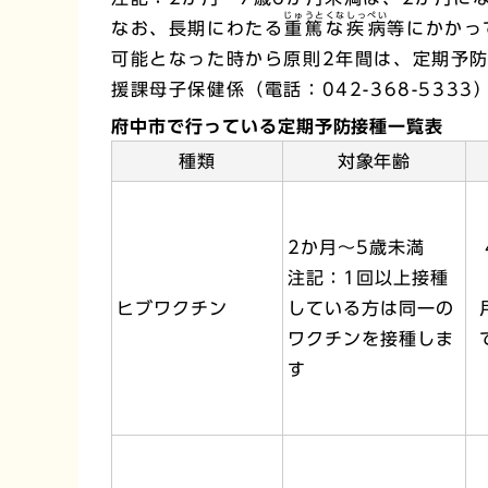
じゅうとくなしっぺい
なお、長期にわたる
重篤な疾病
等にかかっ
可能となった時から原則2年間は、定期予
援課母子保健係（電話：042-368-53
府中市で行っている定期予防接種一覧表
種類
対象年齢
2か月～5歳未満
注記：1回以上接種
ヒブワクチン
している方は同一の
ワクチンを接種しま
す