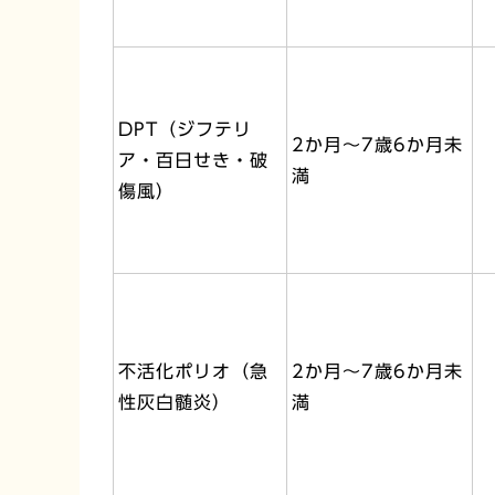
DPT（ジフテリ
2か月～7歳6か月未
ア・百日せき・破
満
傷風）
不活化ポリオ（急
2か月～7歳6か月未
性灰白髄炎）
満