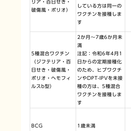
リア・百日せき・
している方は同一の
破傷風・ポリオ）
ワクチンを接種しま
す
2か月～7歳6か月未
満
5種混合ワクチン
注記：令和6年4月1
（ジフテリア・百
日からの定期接種化
日せき・破傷風・
のため、ヒブワクチ
ポリオ・ヘモフィ
ンやDPT-IPVを未接
ルスb型）
種の方は、5種混合
ワクチンを接種しま
す
BCG
1歳未満