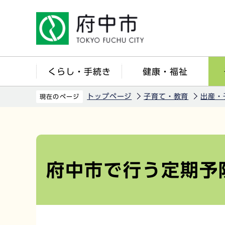
こ
の
ペ
ー
ジ
くらし・手続き
健康・福祉
の
先
トップページ
子育て・教育
出産・
現在のページ
頭
で
本
す
文
こ
府中市で行う定期予
こ
か
ら