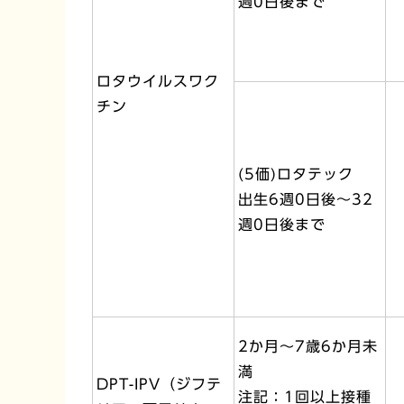
週0日後まで
ロタウイルスワク
チン
(5価)ロタテック
出生6週0日後～32
週0日後まで
2か月～7歳6か月未
満
DPT-IPV（ジフテ
注記：1回以上接種