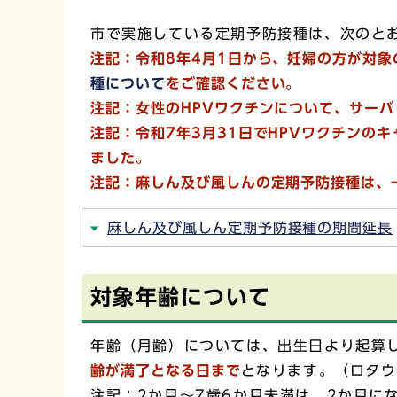
市で実施している定期予防接種は、次のと
注記：令和8年4月1日から、妊婦の方が対象
種について
をご確認ください。
注記：女性のHPVワクチンについて、サー
注記：
令和7年3月31日でHPVワクチンの
ました。
注記：麻しん及び風しんの定期予防接種は、
麻しん及び風しん定期予防接種の期間延長
対象年齢について
年齢（月齢）については、出生日より起算
齢が満了となる日まで
となります。（ロタウ
注記：2か月～7歳6か月未満は、2か月に