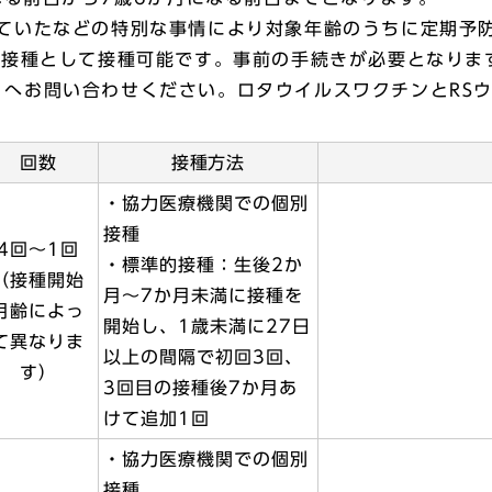
ていたなどの特別な事情により対象年齢のうちに定期予
防接種として接種可能です。事前の手続きが必要となりま
33）へお問い合わせください。ロタウイルスワクチンとR
回数
接種方法
・協力医療機関での個別
接種
4回～1回
・標準的接種：生後2か
（接種開始
月～7か月未満に接種を
月齢によっ
開始し、1歳未満に27日
て異なりま
以上の間隔で初回3回、
す）
3回目の接種後7か月あ
けて追加1回
・協力医療機関での個別
接種