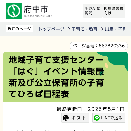
こ
生成AIに
視覚障害者
の
質問
向け
ペ
ー
現在のページ
トップページ
子育て・教育
出産・子育
ジ
の
本
ページ番号：
867820336
先
文
地域子育て支援センター
頭
こ
「はぐ」イベント情報最
で
こ
す
か
新及び公立保育所の子育
ら
てひろば日程表
最終更新日：2026年8月1日