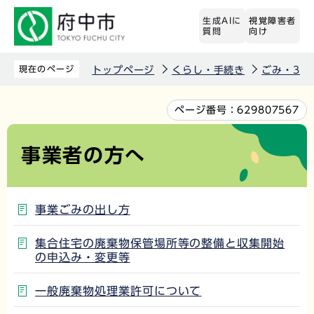
こ
生成AIに
視覚障害者
の
質問
向け
ペ
ー
現在のページ
トップページ
くらし・手続き
ごみ・3R
ジ
の
本
ページ番号：
629807567
先
文
頭
こ
事業者の方へ
で
こ
す
か
ら
事業ごみの出し方
集合住宅の廃棄物保管場所等の整備と収集開始
の申込み・変更等
一般廃棄物処理業許可について