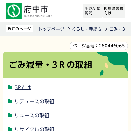
こ
生成AIに
視覚障害者
の
質問
向け
ペ
ー
現在のページ
トップページ
くらし・手続き
ごみ・3R
ジ
の
本
ページ番号：
280446065
先
文
頭
こ
ごみ減量・3Ｒの取組
で
こ
す
か
ら
3Rとは
リデュースの取組
リユースの取組
リサイクルの取組