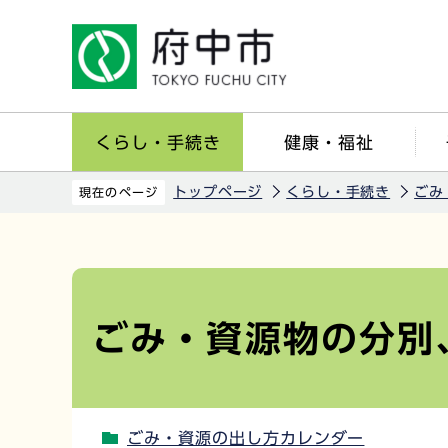
こ
の
ペ
ー
ジ
くらし・手続き
健康・福祉
の
先
トップページ
くらし・手続き
ごみ
現在のページ
頭
で
本
す
文
こ
ごみ・資源物の分別
こ
か
ら
ごみ・資源の出し方カレンダー