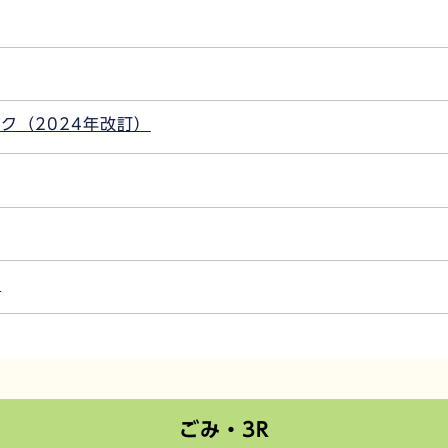
ク（2024年改訂）
」
ごみ・3R