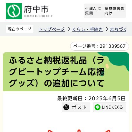
こ
生成AIに
視覚障害者
の
質問
向け
ペ
ー
現在のページ
トップページ
くらし・手続き
まちづくり
ジ
の
本
ページ番号：
291339567
先
文
ふるさと納税返礼品（ラ
頭
こ
グビートップチーム応援
で
こ
す
か
グッズ）の追加について
ら
最終更新日：2025年6月5日