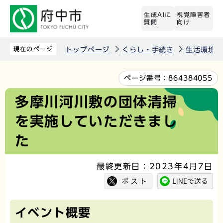
こ
生成AIに
視覚障害者
の
質問
向け
ペ
ー
現在のページ
トップページ
くらし・手続き
生活環境
ジ
の
本
ページ番号：
864384055
先
文
多摩川河川敷の団体清掃
頭
こ
を実施していただきまし
で
こ
す
か
た
ら
最終更新日：2023年4月7日
イベント概要