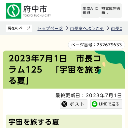
こ
生成AIに
視覚障害者
の
質問
向け
ペ
ー
現在のページ
トップページ
市長室へようこそ
市長コラ
ジ
の
本
ページ番号：
252679633
先
文
2023年7月1日 市長コ
頭
こ
ラム125 「宇宙を旅す
で
こ
す
か
る夏」
ら
最終更新日：2023年7月1日
宇宙を旅する夏