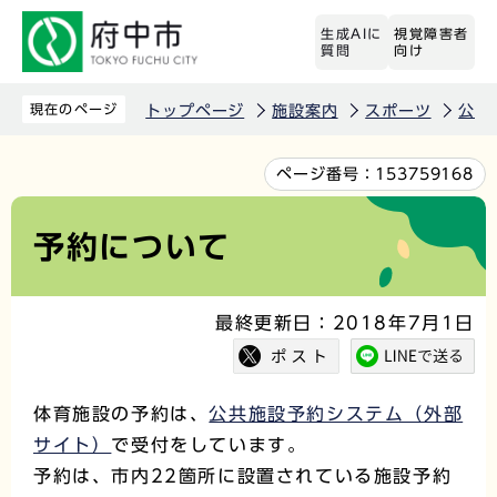
こ
生成AIに
視覚障害者
の
質問
向け
ペ
ー
現在のページ
トップページ
施設案内
スポーツ
公共
ジ
の
本
ページ番号：
153759168
先
文
頭
こ
予約について
で
こ
す
か
最終更新日：2018年7月1日
ら
体育施設の予約は、
公共施設予約システム（外部
サイト）
で受付をしています。
予約は、市内22箇所に設置されている施設予約