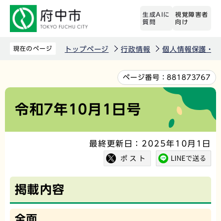
こ
生成AIに
視覚障害者
の
質問
向け
ペ
ー
現在のページ
トップページ
行政情報
個人情報保護・情
ジ
の
本
ページ番号：
881873767
先
文
頭
こ
令和7年10月1日号
で
こ
す
か
最終更新日：2025年10月1日
ら
掲載内容
全面