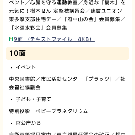
ベント／心臓を守る運動教室／身近な「樹木」を
元気に！樹木せん 定整枝講習会／建設ユニオン
東多摩支部住宅デー／「府中山の会」会員募集／
「水曜水彩会」会員募集
9面 （テキストファイル：8KB）
10面
イベント
中央図書館／市民活動センター「プラッツ」／社
会福祉協議会
子ども・子育て
特別投影 ベビープラネタリウム
官公庁から
自衛官等採用案内／東京都最低賃金の改正／都立