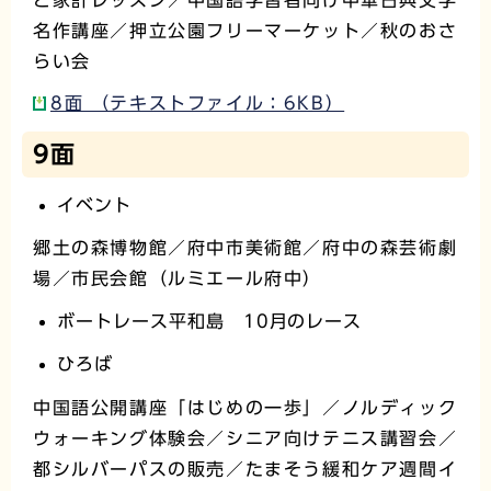
名作講座／押立公園フリーマーケット／秋のおさ
らい会
8面 （テキストファイル：6KB）
9面
イベント
郷土の森博物館／府中市美術館／府中の森芸術劇
場／市民会館（ルミエール府中）
ボートレース平和島 10月のレース
ひろば
中国語公開講座「はじめの一歩」／ノルディック
ウォーキング体験会／シニア向けテニス講習会／
都シルバーパスの販売／たまそう緩和ケア週間イ