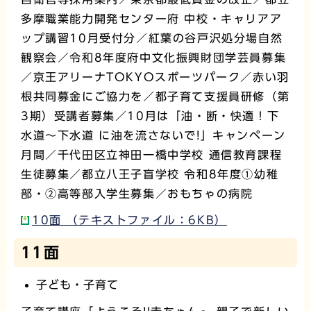
多摩職業能力開発センター府 中校・キャリアア
ップ講習10月受付分／紅葉の谷戸沢処分場自然
観察会／令和8年度府中文化振興財団学芸員募集
／京王アリーナTOKYOスポーツパーク／赤い羽
根共同募金にご協力を／都子育て支援員研修（第
3期）受講者募集／10月は「油・断・快適！下
水道～下水道 に油を流さないで!」キャンペーン
月間／千代田区立神田一橋中学校 通信教育課程
生徒募集／都立八王子盲学校 令和8年度①幼稚
部・②高等部入学生募集／おもちゃの病院
10面 （テキストファイル：6KB）
11面
子ども・子育て