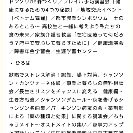
ドングリde森づくり／フレイル予防講習会「健
康になるための4つの秘訣」／地域交流イベント
「ベトナム舞踊」／都市農業シンポジウム 土の
あるところ～ 高校生と一緒に考えよう私たちの
食の未来／家族介護者教室「在宅医療って何だろ
う？府中で安心して暮らすために」／健康講演会
／障害年金学習会／生涯学習センター
ひろば
歌唱でストレス解消！認知、嚥下対策、シャンソ
ン・カンツォーネ体験／事業と暮らしの無料相談
会／長生きリスクをチャンスに変える！健康編・
生き方戦略／シャンソンダムール～秋を告げるシ
ャンソン名曲集／パーキンソン病友の会・薬剤師
による「薬の種類と効果」に関する講演会／ふち
ゅうメイト～オストメイトの集い／家事力アップ
と家計レッスン／中国語学習者向け中華古典文学