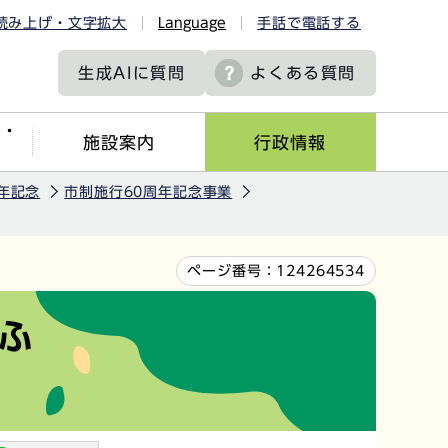
読み上げ・文字拡大
Language
手話で電話する
生成AIに
質問
よくある質問
ツ・
施設案内
行政情報
年記念
市制施行60周年記念事業
ページ番号：
124264534
ふ