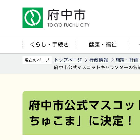
こ
の
ペ
ー
ジ
くらし・手続き
健康・福祉
の
先
トップページ
行政情報
施策・計画
現在のページ
頭
府中市公式マスコットキャラクターの名
で
す
本
文
こ
府中市公式マスコッ
こ
ちゅこま」に決定！
か
ら