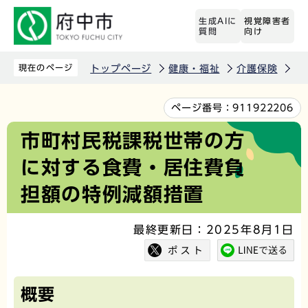
こ
生成AIに
視覚障害者
の
質問
向け
ペ
ー
現在のページ
トップページ
健康・福祉
介護保険
各
ジ
の
本
ページ番号：
911922206
先
文
市町村民税課税世帯の方
頭
こ
に対する食費・居住費負
で
こ
す
か
担額の特例減額措置
ら
最終更新日：2025年8月1日
概要