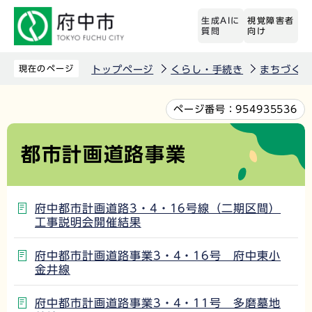
こ
生成AIに
視覚障害者
の
質問
向け
ペ
ー
現在のページ
トップページ
くらし・手続き
まちづくり
ジ
の
本
ページ番号：
954935536
先
文
頭
こ
都市計画道路事業
で
こ
す
か
ら
府中都市計画道路3・4・16号線（二期区間）
工事説明会開催結果
府中都市計画道路事業3・4・16号 府中東小
金井線
府中都市計画道路事業3・4・11号 多磨墓地