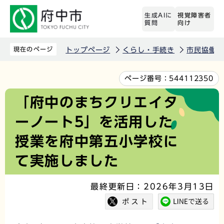
こ
生成AIに
視覚障害者
の
質問
向け
ペ
ー
現在のページ
トップページ
くらし・手続き
市民協働
ジ
の
本
ページ番号：
544112350
先
文
「府中のまちクリエイタ
頭
こ
ーノート5」を活用した
で
こ
す
か
授業を府中第五小学校に
ら
て実施しました
最終更新日：2026年3月13日