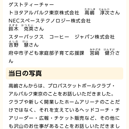
ゲストティーチャー
たかしま じゅんじ
トヨタアルバルク東京株式会社
高嶋 淳次
さん
NECスペーステクノロジー株式会社
すずき かつえい
鈴木 克英
さん
スターバックス コーヒー ジャパン株式会社
よしの けい
吉野 慧
さん
みやざき けんすけ
府中市子ども家庭部子育て応援課
宮﨑 健介
さ
ん
当日の写真
高嶋さんからは、プロバスケットボールクラブ・
アルバルク東京のことをお話しいただきました。
クラブや新しく開業したホームアリーナのことだ
けではなく、それを支えているヘッドコーチ・チ
アリーダー・広報・チケット販売など、その他に
も沢山のお仕事があることをお話しいただきまし