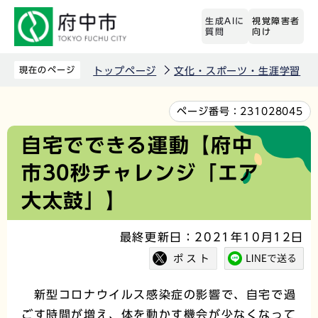
こ
生成AIに
視覚障害者
の
質問
向け
ペ
ー
現在のページ
トップページ
文化・スポーツ・生涯学習
ジ
の
本
ページ番号：
231028045
先
文
自宅でできる運動【府中
頭
こ
市30秒チャレンジ「エア
で
こ
す
か
大太鼓」】
ら
最終更新日：2021年10月12日
新型コロナウイルス感染症の影響で、自宅で過
ごす時間が増え、体を動かす機会が少なくなって