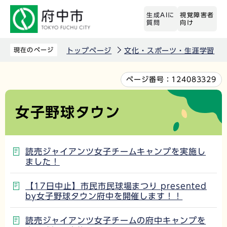
こ
生成AIに
視覚障害者
の
質問
向け
ペ
ー
現在のページ
トップページ
文化・スポーツ・生涯学習
ジ
の
本
ページ番号：
124083329
先
文
頭
こ
女子野球タウン
で
こ
す
か
ら
読売ジャイアンツ女子チームキャンプを実施し
ました！
【17日中止】市民市民球場まつり presented
by女子野球タウン府中を開催します！！
読売ジャイアンツ女子チームの府中キャンプを