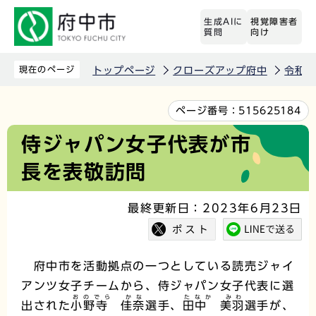
こ
生成AIに
視覚障害者
の
質問
向け
ペ
ー
現在のページ
トップページ
クローズアップ府中
令和5
ジ
の
本
ページ番号：
515625184
先
文
侍ジャパン女子代表が市
頭
こ
長を表敬訪問
で
こ
す
か
最終更新日：2023年6月23日
ら
府中市を活動拠点の一つとしている読売ジャイ
アンツ女子チームから、侍ジャパン女子代表に選
おのでら かな
たなか みわ
出された
小野寺 佳奈
選手、
田中 美羽
選手が、