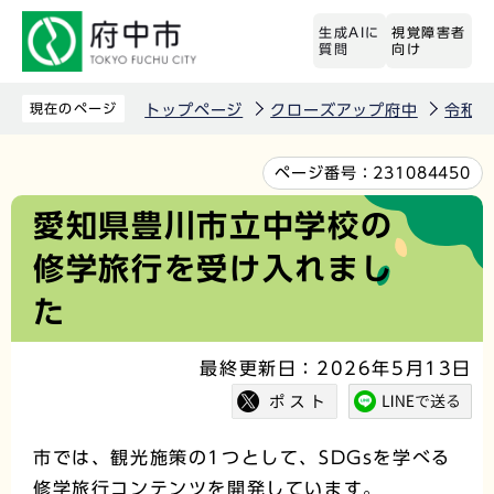
こ
生成AIに
視覚障害者
の
質問
向け
ペ
ー
現在のページ
トップページ
クローズアップ府中
令和8
ジ
の
本
ページ番号：
231084450
先
文
愛知県豊川市立中学校の
頭
こ
修学旅行を受け入れまし
で
こ
す
か
た
ら
最終更新日：2026年5月13日
市では、観光施策の1つとして、SDGsを学べる
修学旅行コンテンツを開発しています。