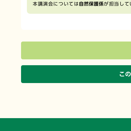
本講演会については
自然保護係
が担当して
こ