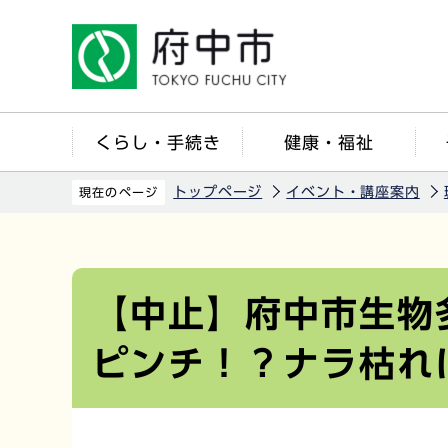
こ
の
ペ
ー
ジ
くらし・手続き
健康・福祉
の
先
トップページ
イベント・講座案内
現在のページ
頭
で
本
す
文
こ
【中止】府中市生物
こ
ピンチ！？ナラ枯れ
か
ら