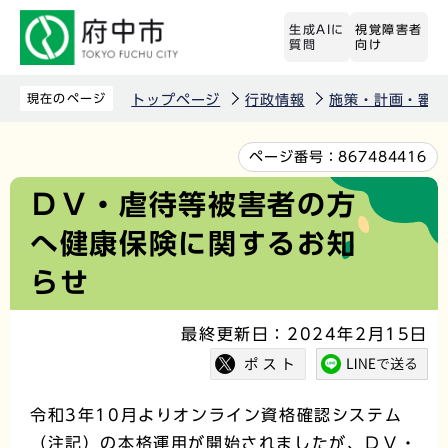
こ
生成AIに
視覚障害者
の
質問
向け
ペ
ー
現在のページ
トップページ
行政情報
施策・計画・審議
ジ
の
本
ページ番号：
867484416
先
文
ＤＶ・虐待等被害者の方
頭
こ
へ健康保険に関するお知
で
こ
す
か
らせ
ら
最終更新日：2024年2月15日
令和3年10月よりオンライン資格確認システム
（注記）の本格運用が開始されましたが、ＤＶ・