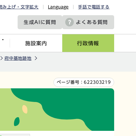
読み上げ・文字拡大
Language
手話で電話する
生成AIに
質問
よくある質問
ツ・
施設案内
行政情報
府中基地跡地
ページ番号：
622303219