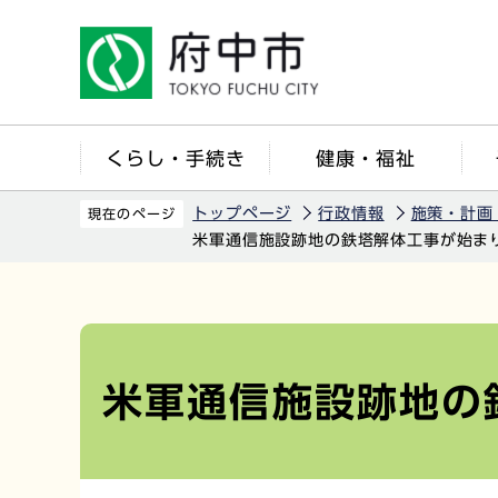
こ
の
ペ
ー
ジ
くらし・手続き
健康・福祉
の
先
トップページ
行政情報
施策・計画
現在のページ
頭
米軍通信施設跡地の鉄塔解体工事が始ま
で
す
本
文
こ
米軍通信施設跡地の
こ
か
ら