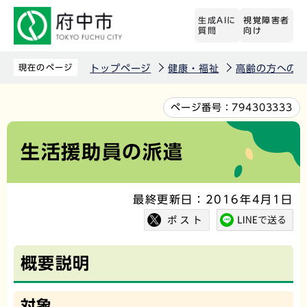
こ
生成AIに
視覚障害者
の
質問
向け
ペ
ー
現在のページ
トップページ
健康・福祉
高齢の方への
ジ
の
本
ページ番号：
794303333
先
文
頭
こ
生活援助員の派遣
で
こ
す
か
最終更新日：2016年4月1日
ら
概要説明
対象