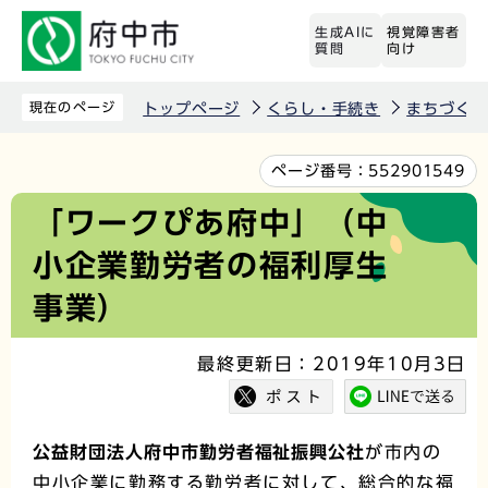
こ
生成AIに
視覚障害者
の
質問
向け
ペ
ー
現在のページ
トップページ
くらし・手続き
まちづくり
ジ
の
本
ページ番号：
552901549
先
文
「ワークぴあ府中」（中
頭
こ
小企業勤労者の福利厚生
で
こ
す
か
事業）
ら
最終更新日：2019年10月3日
公益財団法人府中市勤労者福祉振興公社
が市内の
中小企業に勤務する勤労者に対して、総合的な福