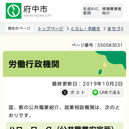
こ
生成AIに
視覚障害者
の
質問
向け
ペ
ー
現在のページ
トップページ
くらし・手続き
まちづくり
ジ
の
本
ページ番号：
550583031
先
文
頭
こ
労働行政機関
で
こ
す
か
最終更新日：2019年10月2日
ら
国、都の公共職業紹介、就業相談機関は、次のと
おりです。