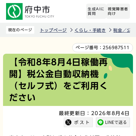
こ
生成AIに
視覚障害者
の
質問
向け
ペ
ー
現在のページ
トップページ
くらし・手続き
税金／公金
ジ
の
本
ページ番号：
256987511
先
文
【令和8年8月4日稼働再
頭
こ
開】税公金自動収納機
で
こ
す
か
（セルフ式）をご利用く
ら
ださい
最終更新日：2026年8月4日