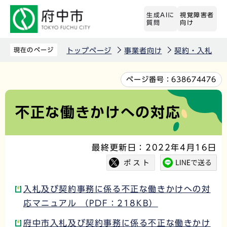
こ
生成AIに
視覚障害者
の
質問
向け
ペ
ー
現在のページ
トップページ
事業者向け
契約・入札
ジ
の
本
ページ番号：
638674476
先
文
頭
こ
不正な働きかけへの対応
で
こ
す
か
最終更新日：2022年4月16日
ら
入札及び契約事務に係る不正な働きかけへの対
応マニュアル （PDF：218KB）
府中市入札及び契約事務に係る不正な働きかけ