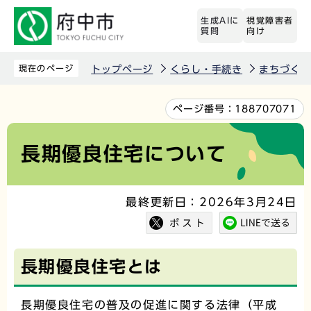
こ
生成AIに
視覚障害者
の
質問
向け
ペ
ー
現在のページ
トップページ
くらし・手続き
まちづくり
ジ
の
本
ページ番号：
188707071
先
文
頭
こ
長期優良住宅について
で
こ
す
か
最終更新日：2026年3月24日
ら
長期優良住宅とは
長期優良住宅の普及の促進に関する法律（平成