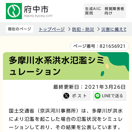
こ
生成AIに
視覚障害者
の
質問
向け
ペ
ー
現在のページ
トップページ
防犯・防災
災害に備えて
ジ
の
本
ページ番号：
821656921
先
文
多摩川水系洪水氾濫シミ
頭
こ
ュレーション
で
こ
す
か
最終更新日：2021年3月26日
ら
国土交通省（京浜河川事務所）は、多摩川が洪水
により氾濫を起こした場合の氾濫状況をシミュレ
ーションしており、その結果を公表しています。